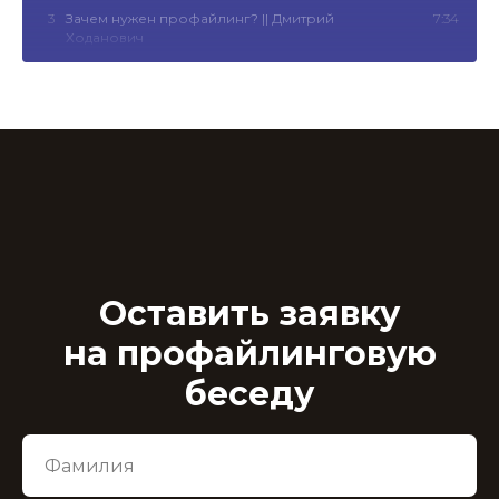
3
Зачем нужен профайлинг? || Дмитрий
7:34
Ходанович
4
Что такое психотипы и какие они бывают? ||
13:16
Ирина Страчкова
Оставить заявку
на профайлинговую
беседу