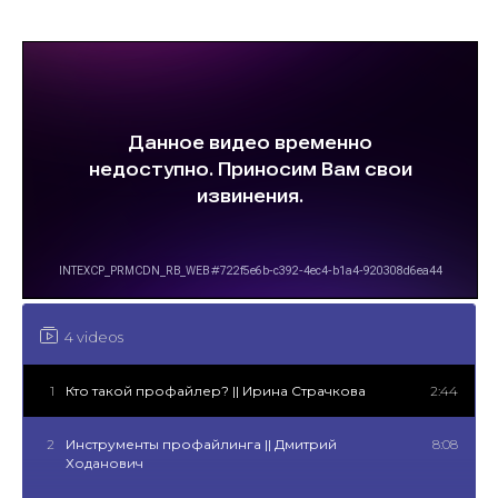
4 videos
1
Кто такой профайлер? || Ирина Страчкова
2:44
2
Инструменты профайлинга || Дмитрий
8:08
Ходанович