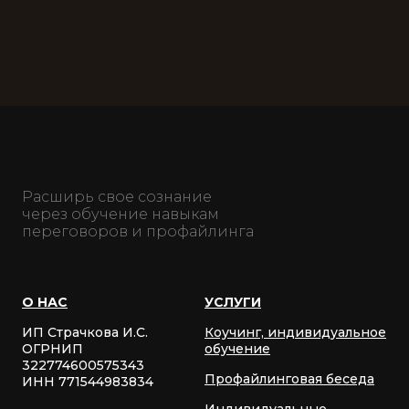
Расширь свое сознание
через обучение навыкам
переговоров и профайлинга
О НАС
УСЛУГИ
ИП Страчкова И.С.
Коучинг, индивидуальное
ОГРНИП
обучение
322774600575343
Профайлинговая беседа
ИНН 771544983834